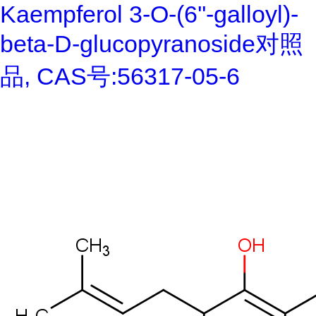
Kaempferol 3-O-(6''-galloyl)-
beta-D-glucopyranoside对照
品, CAS号:56317-05-6