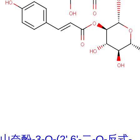
山奈酚-3-O-(2',6'-二-O-反式-