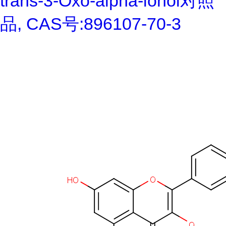
trans-3-Oxo-alpha-ionol对照
品, CAS号:896107-70-3