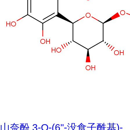
山奈酚 3-O-(6''-没食子酰基)-