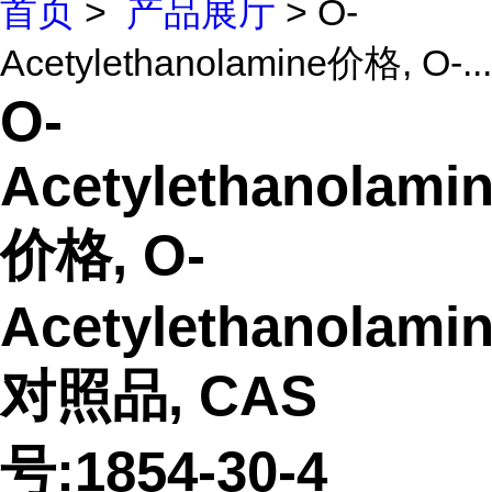
首页
>
产品展厅
> O-
Acetylethanolamine价格, O-...
O-
Acetylethanolami
价格, O-
Acetylethanolami
对照品, CAS
号:1854-30-4