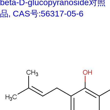
beta-D-glucopyranoside对照
品, CAS号:56317-05-6