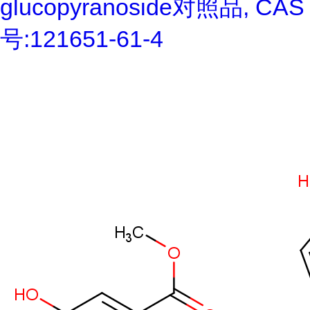
glucopyranoside对照品, CAS
号:121651-61-4