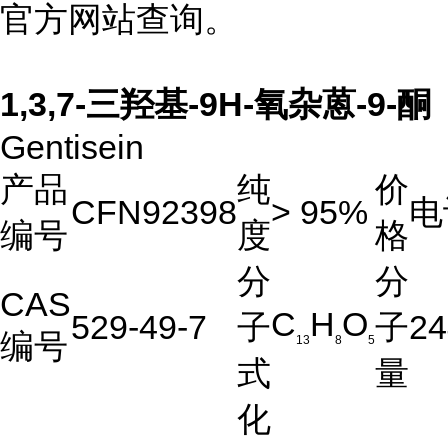
官方网站查询。
1,3,7-三羟基-9H-氧杂蒽-9-酮
Gentisein
产品
纯
价
CFN92398
> 95%
电
编号
度
格
分
分
CAS
C
H
O
529-49-7
子
子
24
编号
13
8
5
式
量
化