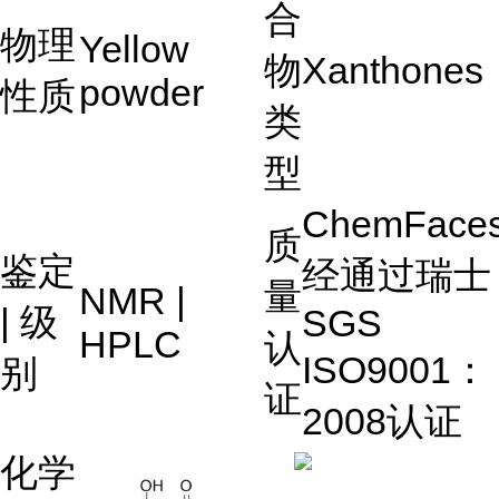
合
物理
Yellow
物
Xanthones
powder
性质
类
型
ChemFace
质
鉴定
经通过瑞士
量
NMR |
| 级
SGS
HPLC
认
ISO9001：
别
证
2008认证
化学