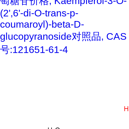
萄糖苷价格, Kaempferol-3-O-
(2',6'-di-O-trans-p-
coumaroyl)-beta-D-
glucopyranoside对照品, CAS
号:121651-61-4