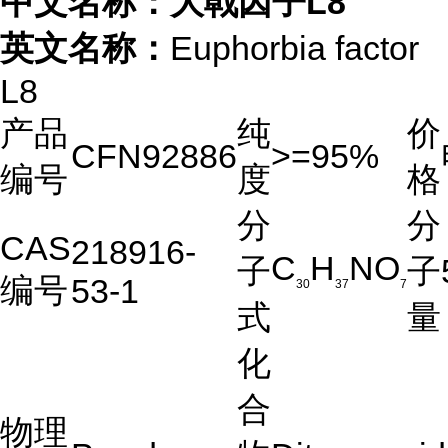
中文名称：大戟因子L8
英文名称：
Euphorbia factor
L8
产品
纯
价
CFN92886
>=95%
编号
度
格
分
分
CAS
218916-
C
H
NO
子
子
编号
53-1
30
37
7
式
量
化
合
物理