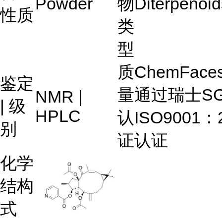
Powder
物
Diterpenoid
性质
类
型
质
ChemFac
鉴定
量
通过瑞士S
NMR |
| 级
HPLC
认
ISO9001：
别
证
认证
化学
结构
式