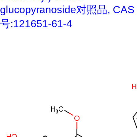
glucopyranoside对照品, CAS
号:121651-61-4