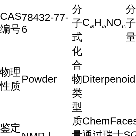
分
分
CAS
78432-77-
C
H
NO
子
子
编号
6
45
49
13
式
量
化
合
物理
Powder
物
Diterpenoid
性质
类
型
质
ChemFac
鉴定
量
通过瑞士S