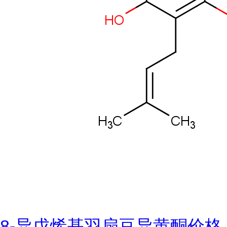
8-异戊烯基羽扇豆异黄酮价格,