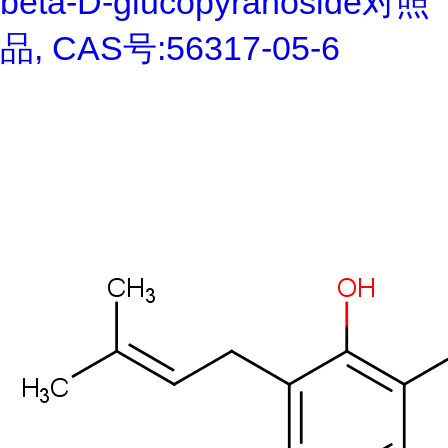
beta-D-glucopyranoside对照
品, CAS号:56317-05-6