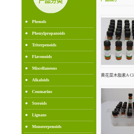
产品分类
Phenols
Phenylpropanoids
Triterpenoids
Flavonoids
Miscellaneous
黄花菜木脂素A Cleom
Alkaloids
76948
Coumarins
Steroids
Lignans
Monoterpenoids