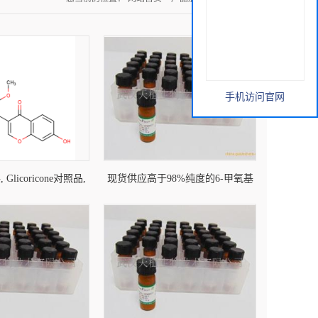
手机访问官网
licoricone对照品,
现货供应高于98%纯度的6-甲氧基
161099-37-2
香豆素-7-0-beta-D-吡喃葡萄糖苷标
准品对照品, Magnolioside标准品 |
CAS: 20186-29-2 | ChemFaces对照
品