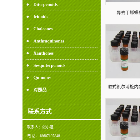
Diterpenoids
异去甲蟛蜞
Iridoids
Isodemethylwed
Chalcones
CAS: 350681-33-
Anthraquinones
Xanthones
Sesquiterpenoids
Quinones
顺式凯尔消旋内
对照品
cis-Khellactone标
11-1 | Ch
联系方式
联系人：
张小姐
电 话：
18607107848