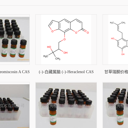
iscosin A CAS
(-)-白藏属脑 (-)-Heraclenol CAS
甘草瑞酮价格, G
-72-6
139079-42-8
CAS号：