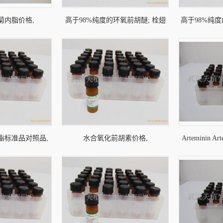
菊内脂价格,
高于98%纯度的环氧前胡醚; 栓翅
高于98%纯
elolacton标准品 |
芹内酯价格, Oxyimperatorin标准品
品对照品, Daphne
3 | ChemFaces对照
| CAS: 35740-18-2 | ChemFaces对照
标准品 | CA
品
品
Che
酯标准品对照品,
水合氧化前胡素价格,
Arteminin A
准品 | CAS: 15645-
Oxypeucedanin hydrate标准品 |
466639-11-
emFaces对照品
CAS: 2643-85-8 | ChemFaces对照品