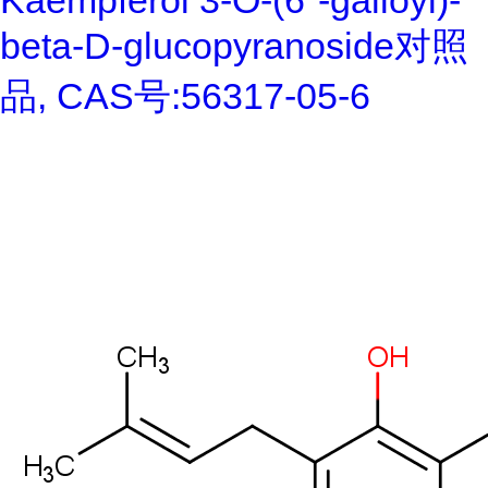
Kaempferol 3-O-(6''-galloyl)-
beta-D-glucopyranoside对照
品, CAS号:56317-05-6