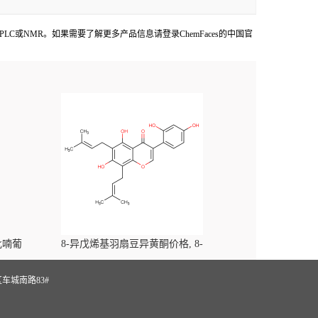
品提供COA,HPLC或NMR。如果需要了解更多产品信息请登录ChemFaces的中国官
-吡喃葡
8-异戊烯基羽扇豆异黄酮价格, 8-
yl)-
Prenylluteone对照品, CAS号:125002-91-7
S
车城南路83#