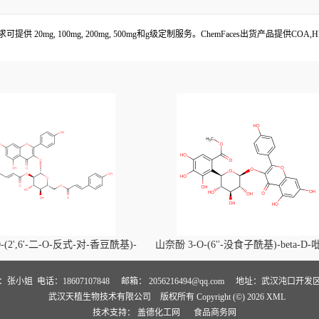
据客户需求可提供 20mg, 100mg, 200mg, 500mg和g级定制服务。ChemFaces出货产
-(2',6'-二-O-反式-对-香豆酰基)-
山奈酚 3-O-(6''-没食子酰基)-beta-D
喃葡萄糖苷价格, Kaempferol-3-O-
萄糖苷价格, Kaempferol 3-O-(6''-gallo
i-O-trans-p-coumaroyl)-beta-D-
beta-D-glucopyranoside对照品, CA
人：张小姐
电话：18607107848
邮箱：
2056216494@qq.com
地址：武汉沌口开发区
武汉天植生物技术有限公司
版权所有 Copyright (©) 2026
XML
noside对照品, CAS号:121651-61-4
号:56317-05-6
技术支持：
盖德化工网
食品商务网