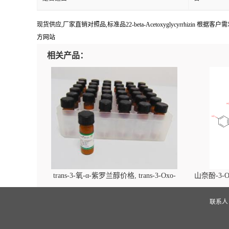
现货供应,厂家直销对照品,标准品22-beta-Acetoxyglycyrrhizin 根
方网站
相关产品：
trans-3-氧-α-紫罗兰醇价格, trans-3-Oxo-
山奈酚-3-O
alpha-ionol对照品, CAS号:896107-70-3
beta-D-吡
(2',6'-d
联系
glucopyra