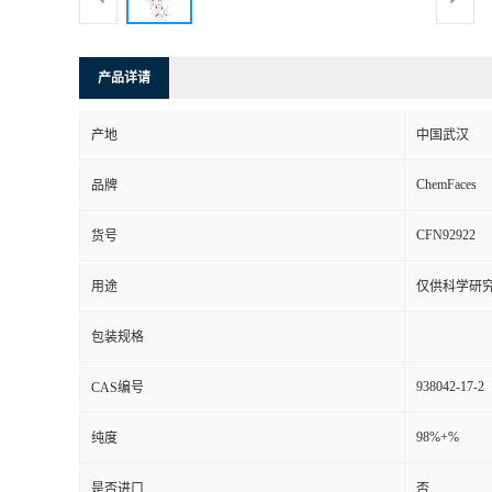
产品详请
产地
中国武汉
ChemFaces
品牌
CFN92922
货号
用途
仅供科学研
包装规格
938042-17-2
CAS编号
98%+%
纯度
是否进口
否