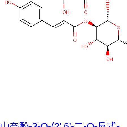
山奈酚-3-O-(2',6'-二-O-反式-