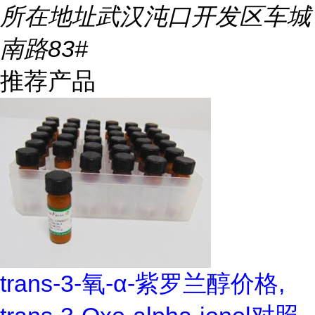
所在地址
武汉沌口开发区车城
南路83#
推荐产品
trans-3-氧-α-紫罗兰醇价格,