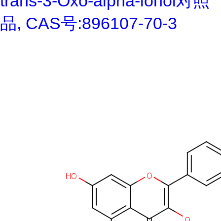
trans-3-Oxo-alpha-ionol对照
品, CAS号:896107-70-3