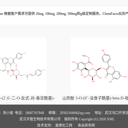
,9H)-trione 根据客户需求可提供 20mg, 100mg, 200mg, 500mg和g级定制服务。C
-(2',6'-二-O-反式-对-香豆酰基)-
山奈酚 3-O-(6''-没食子酰基)-beta-D
喃葡萄糖苷价格, Kaempferol-3-O-
萄糖苷价格, Kaempferol 3-O-(6''-gallo
i-O-trans-p-coumaroyl)-beta-D-
beta-D-glucopyranoside对照品, CA
人：张小姐
电话：18607107848
邮箱：
2056216494@qq.com
地址：武汉沌口开发区
武汉天植生物技术有限公司
版权所有 Copyright (©) 2026
XML
noside对照品, CAS号:121651-61-4
号:56317-05-6
技术支持：
盖德化工网
食品商务网