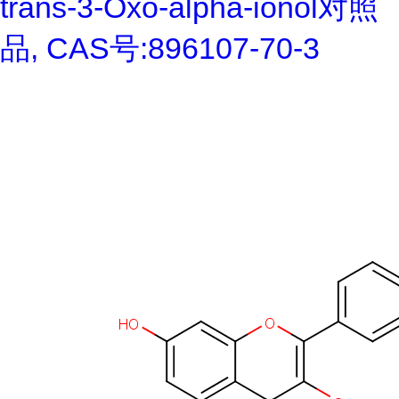
trans-3-Oxo-alpha-ionol对照
品, CAS号:896107-70-3