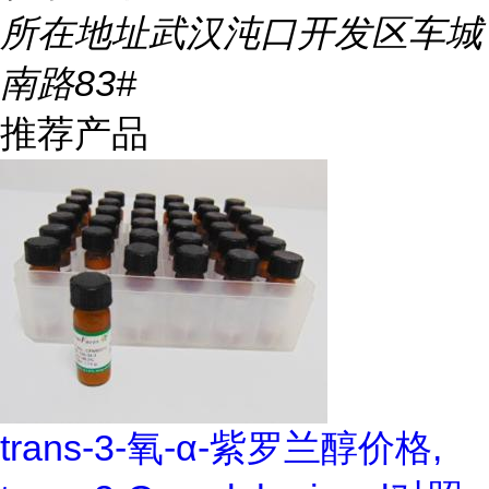
所在地址
武汉沌口开发区车城
南路83#
推荐产品
trans-3-氧-α-紫罗兰醇价格,