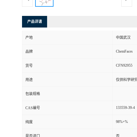
产品详请
产地
中国武汉
ChemFaces
品牌
CFN92955
货号
用途
仅供科学研
包装规格
133559-39-4
CAS编号
98%+%
纯度
是否进口
否