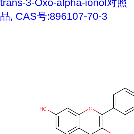
trans-3-Oxo-alpha-ionol对照
品, CAS号:896107-70-3