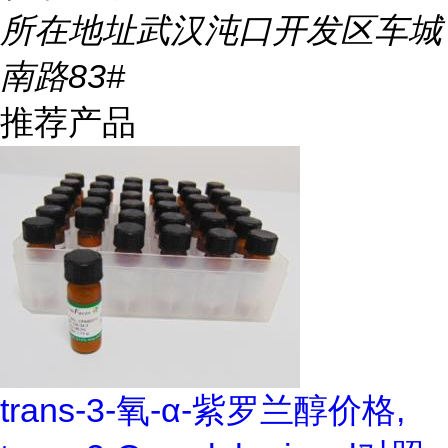
所在地址
武汉沌口开发区车城
南路83#
推荐产品
trans-3-氧-α-紫罗兰醇价格,