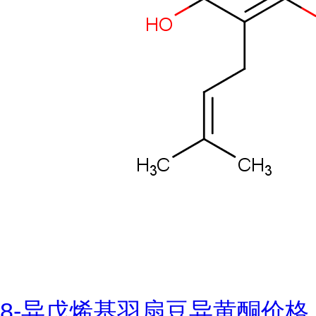
8-异戊烯基羽扇豆异黄酮价格,