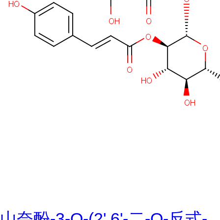
山奈酚-3-O-(2',6'-二-O-反式-