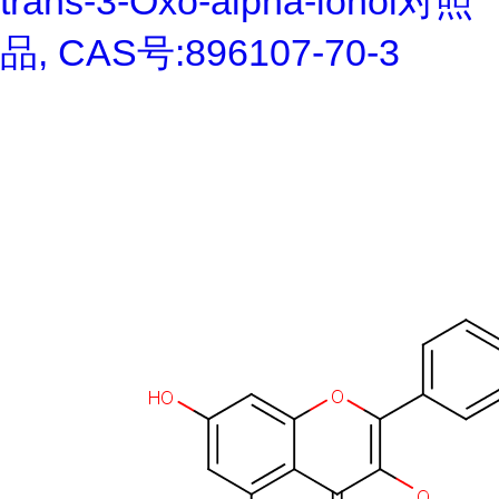
trans-3-Oxo-alpha-ionol对照
品, CAS号:896107-70-3