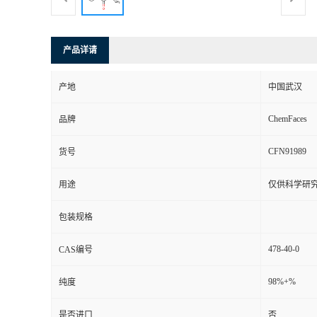
产品详请
产地
中国武汉
ChemFaces
品牌
CFN91989
货号
用途
仅供科学研
包装规格
478-40-0
CAS编号
98%+%
纯度
是否进口
否