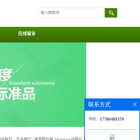
在线留言
联系方式
手机：
17786489370
网站首页
>
产品展厅
>
茅膏醌价格, Droserone对照品, CAS号:478-40-0