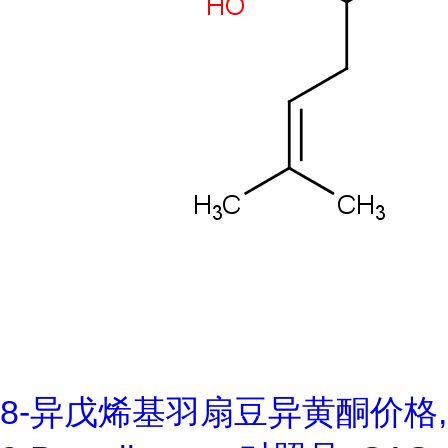
8-异戊烯基羽扇豆异黄酮价格,