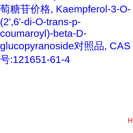
萄糖苷价格, Kaempferol-3-O-
(2',6'-di-O-trans-p-
coumaroyl)-beta-D-
glucopyranoside对照品, CAS
号:121651-61-4