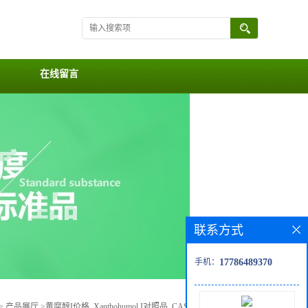
在线留言
联系方式
手机：
17786489370
>
产品展厅
>
黄腐醇I价格, Xanthohumol I对照品, CAS号:688360-06-7