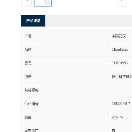
产品详请
产地
中国武汉
ChemFaces
品牌
CFN91958
货号
用途
仅供科学研
包装规格
688360-06-7
CAS编号
98%+%
纯度
是否进口
否