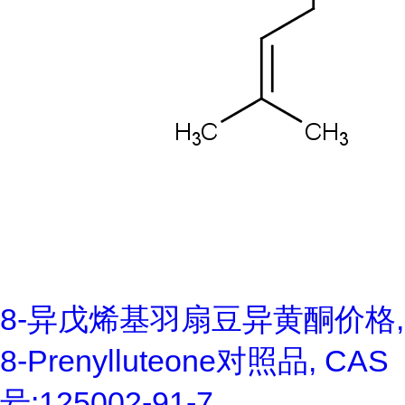
8-异戊烯基羽扇豆异黄酮价格,
8-Prenylluteone对照品, CAS
号:125002-91-7