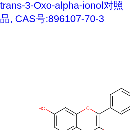
trans-3-Oxo-alpha-ionol对照
品, CAS号:896107-70-3