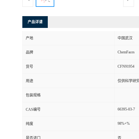
产品详请
产地
中国武汉
ChemFaces
品牌
CFN91954
货号
用途
仅供科学研
包装规格
66395-03-7
CAS编号
98%+%
纯度
是否进口
否