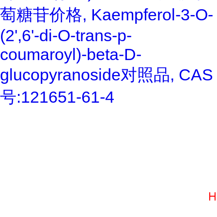
萄糖苷价格, Kaempferol-3-O-
(2',6'-di-O-trans-p-
coumaroyl)-beta-D-
glucopyranoside对照品, CAS
号:121651-61-4