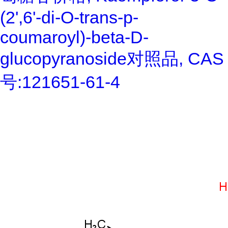
(2',6'-di-O-trans-p-
coumaroyl)-beta-D-
glucopyranoside对照品, CAS
号:121651-61-4