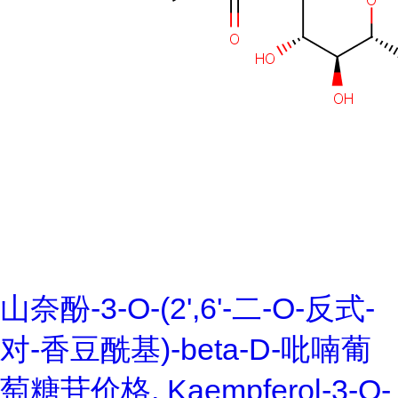
山奈酚-3-O-(2',6'-二-O-反式-
对-香豆酰基)-beta-D-吡喃葡
萄糖苷价格, Kaempferol-3-O-