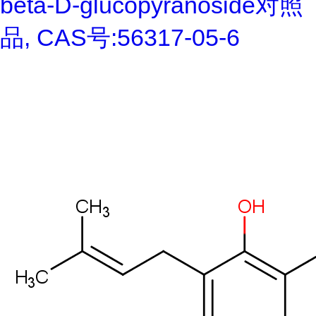
beta-D-glucopyranoside对照
品, CAS号:56317-05-6