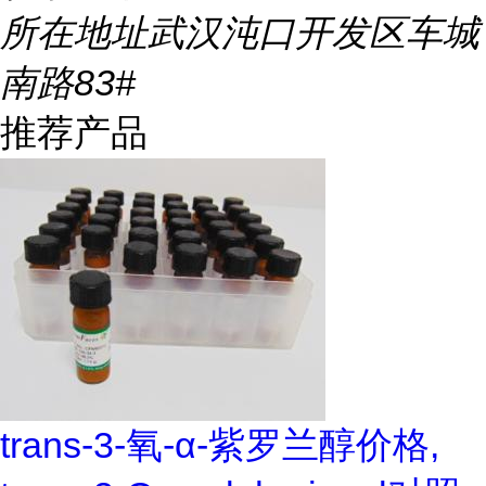
所在地址
武汉沌口开发区车城
南路83#
推荐产品
trans-3-氧-α-紫罗兰醇价格,