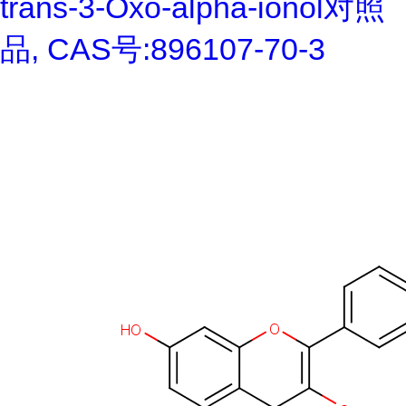
trans-3-Oxo-alpha-ionol对照
品, CAS号:896107-70-3