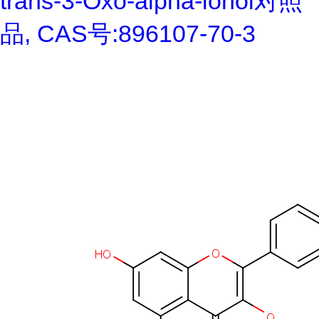
trans-3-Oxo-alpha-ionol对照
品, CAS号:896107-70-3