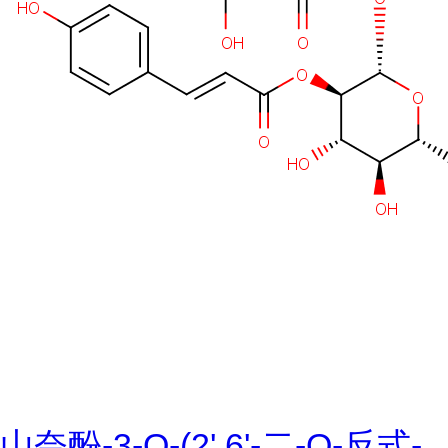
山奈酚-3-O-(2',6'-二-O-反式-