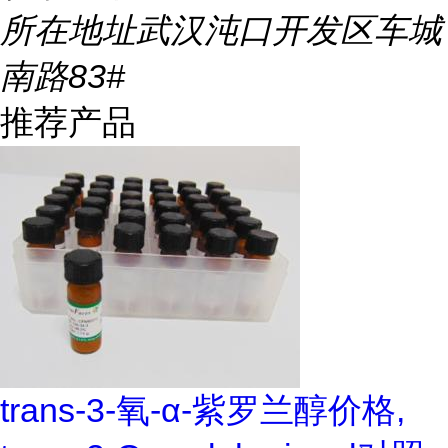
所在地址
武汉沌口开发区车城
南路83#
推荐产品
trans-3-氧-α-紫罗兰醇价格,