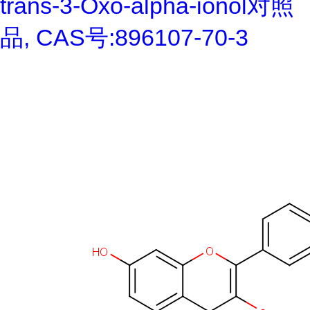
trans-3-Oxo-alpha-ionol对照
品, CAS号:896107-70-3