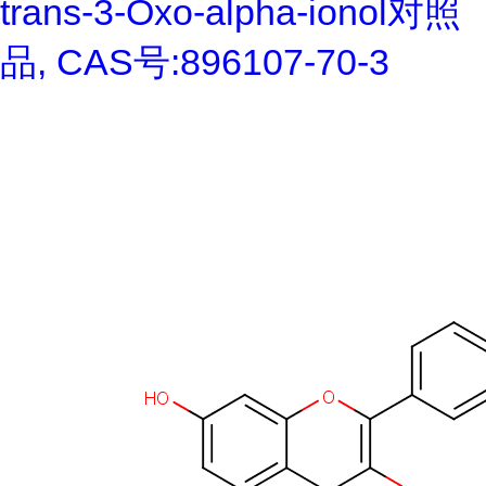
trans-3-Oxo-alpha-ionol对照
品, CAS号:896107-70-3