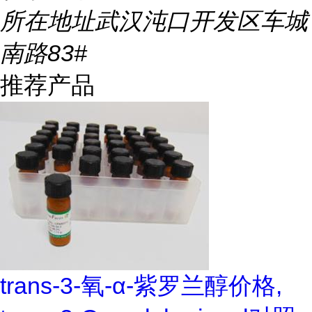
所在地址
武汉沌口开发区车城
南路83#
推荐产品
trans-3-氧-α-紫罗兰醇价格,