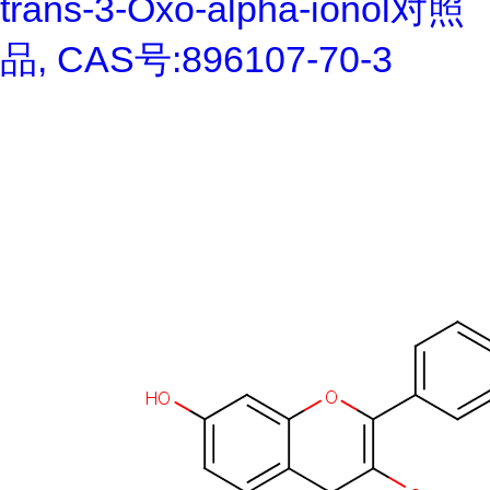
trans-3-Oxo-alpha-ionol对照
品, CAS号:896107-70-3