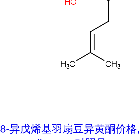
8-异戊烯基羽扇豆异黄酮价格,