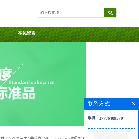
在线留言
联系方式
手机：
17786489370
站首页
>
产品展厅
>
莱菔素价格, Sulforaphene对照品, CAS号:592-95-0