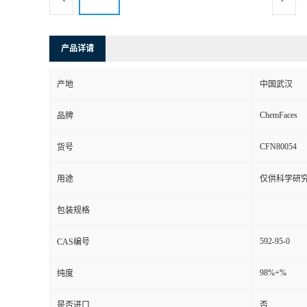
产品详请
产地
中国武汉
ChemFaces
品牌
CFN80054
货号
用途
仅供科学研
包装规格
592-95-0
CAS编号
98%+%
纯度
是否进口
否