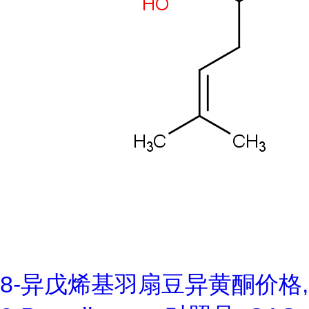
8-异戊烯基羽扇豆异黄酮价格,