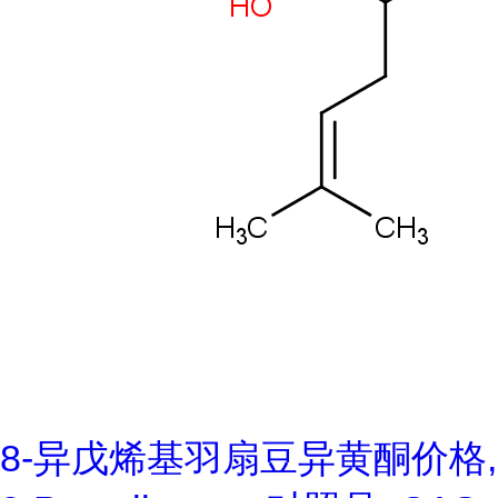
8-异戊烯基羽扇豆异黄酮价格,