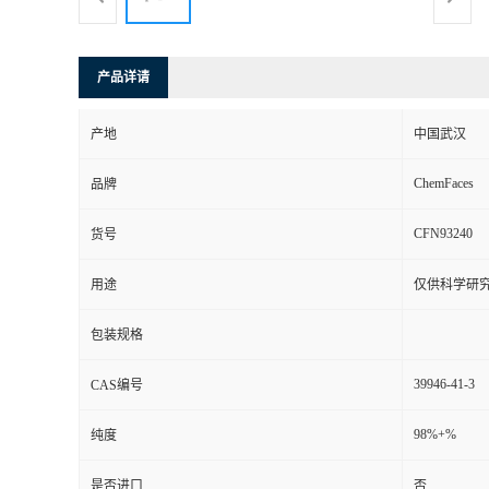
产品详请
产地
中国武汉
ChemFaces
品牌
CFN93240
货号
用途
仅供科学研
包装规格
39946-41-3
CAS编号
98%+%
纯度
是否进口
否