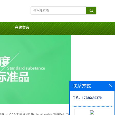
在线留言
联系方式
手机：
17786489370
品展厅
>
北五加皮苷N价格, Periplocoside N对照品, CAS号:39946-41-3