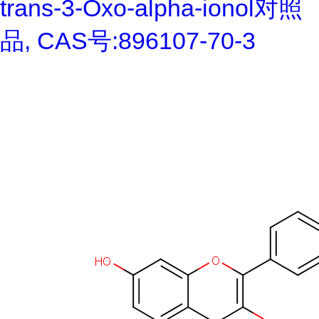
trans-3-Oxo-alpha-ionol对照
品, CAS号:896107-70-3