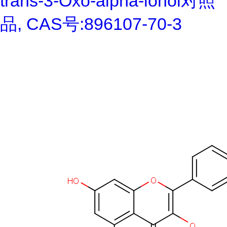
trans-3-Oxo-alpha-ionol对照
品, CAS号:896107-70-3