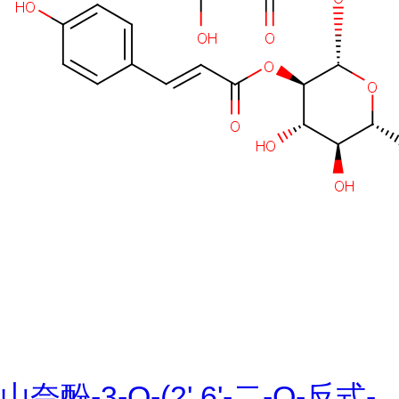
山奈酚-3-O-(2',6'-二-O-反式-