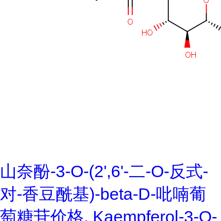
山奈酚-3-O-(2',6'-二-O-反式-
对-香豆酰基)-beta-D-吡喃葡
萄糖苷价格, Kaempferol-3-O-