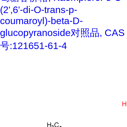
(2',6'-di-O-trans-p-
coumaroyl)-beta-D-
glucopyranoside对照品, CAS
号:121651-61-4