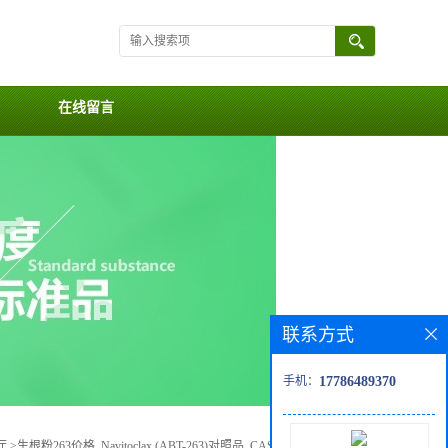
在线留言
联系方式
手机：
17786489370
厅
>
生根粉263价格, Navitoclax (ABT-263)对照品, CAS号:923564-51-6