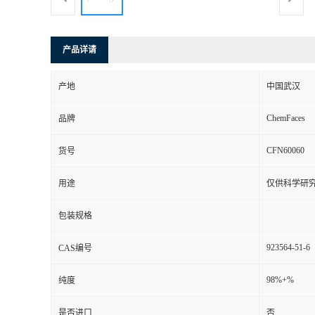
产品详请
产地
中国武汉
ChemFaces
品牌
CFN60060
货号
用途
仅供科学研
包装规格
923564-51-6
CAS编号
98%+%
纯度
是否进口
否