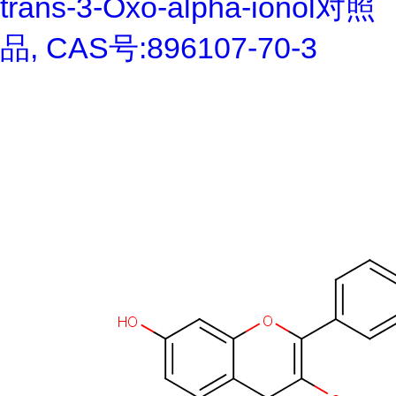
trans-3-Oxo-alpha-ionol对照
品, CAS号:896107-70-3