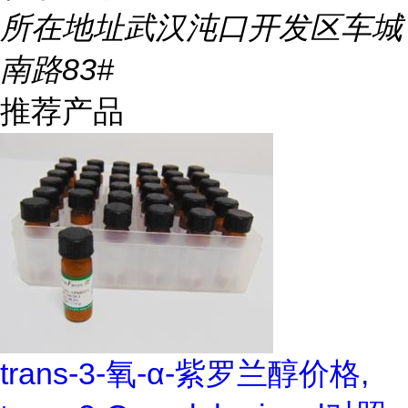
所在地址
武汉沌口开发区车城
南路83#
推荐产品
trans-3-氧-α-紫罗兰醇价格,