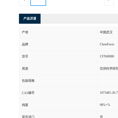
产品详请
产地
中国武汉
ChemFaces
品牌
CFN60080
货号
用途
仅供科学研
包装规格
1073485-20-7
CAS编号
98%+%
纯度
是否进口
否