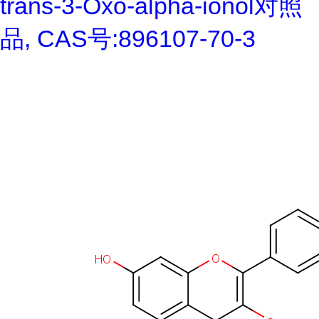
trans-3-Oxo-alpha-ionol对照
品, CAS号:896107-70-3