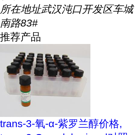
所在地址
武汉沌口开发区车城
南路83#
推荐产品
trans-3-氧-α-紫罗兰醇价格,