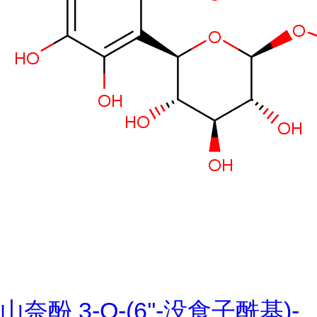
山奈酚 3-O-(6''-没食子酰基)-