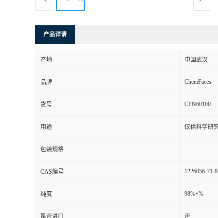
产品详请
产地
中国武汉
ChemFaces
品牌
CFN60100
货号
用途
仅供科学研
包装规格
1226056-71-8
CAS编号
98%+%
纯度
是否进口
否