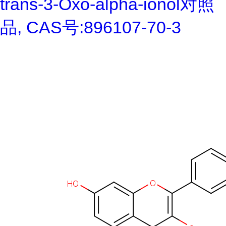
trans-3-Oxo-alpha-ionol对照
品, CAS号:896107-70-3