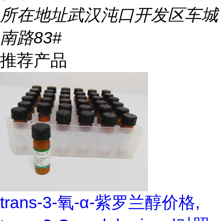
所在地址
武汉沌口开发区车城
南路83#
推荐产品
trans-3-氧-α-紫罗兰醇价格,