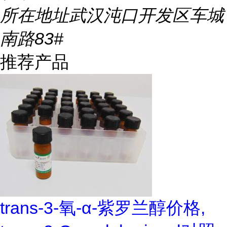
所在地址
武汉沌口开发区车城
南路83#
推荐产品
trans-3-氧-α-紫罗兰醇价格,