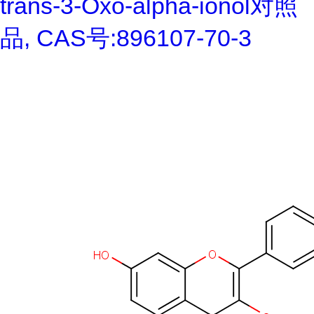
trans-3-Oxo-alpha-ionol对照
品, CAS号:896107-70-3