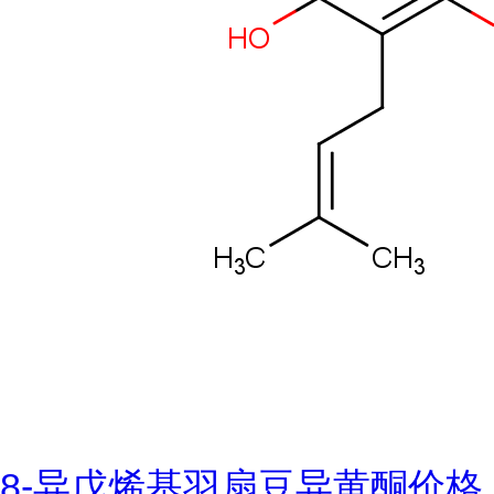
8-异戊烯基羽扇豆异黄酮价格,